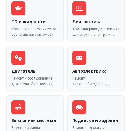
ТО и жидкости
Диагностика
Комплексное техническое
Компьютерная диагностика
обслуживание автомобиля.
двигателя и электрики.
Замена масла, фильтров,
Выявление
проверка всех систем.
неисправностей на ранней
стадии.
Двигатель
Автоэлектрика
Ремонт и обслуживание
Ремонт
двигателя. Диагностика,
электрооборудования
замена ремней, цепей,
автомобиля. Диагностика и
ремонт ГРМ.
замена аккумулятора,
генератора, стартера.
Выхлопная система
Подвеска и ходовая
Ремонт и замена
Ремонт подвески и