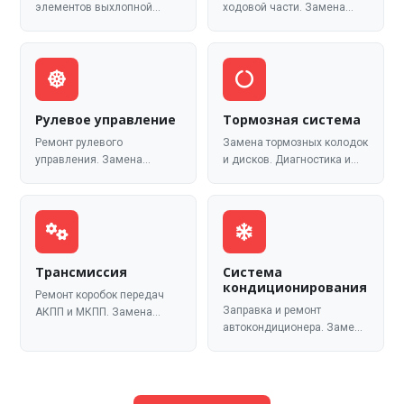
элементов выхлопной
ходовой части. Замена
системы. Установка
амортизаторов, пружин,
пламегасителя, замена
шаровых опор, ступиц.
гофры.
Рулевое управление
Тормозная система
Ремонт рулевого
Замена тормозных колодок
управления. Замена
и дисков. Диагностика и
рулевых реек,
ремонт тормозной
наконечников, насосов
системы.
ГУР.
Трансмиссия
Система
кондиционирования
Ремонт коробок передач
Заправка и ремонт
АКПП и МКПП. Замена
автокондиционера. Замена
сцепления, ремонт
компрессора, диагностика
раздатки и редукторов.
системы климат-контроля.