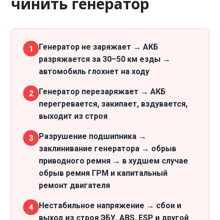
чинить генератор
Генератор не заряжает → АКБ
1
разряжается за 30–50 км езды →
автомобиль глохнет на ходу
Генератор перезаряжает → АКБ
2
перегревается, закипает, вздувается,
выходит из строя
Разрушение подшипника →
3
заклинивание генератора → обрыв
приводного ремня → в худшем случае
обрыв ремня ГРМ и капитальный
ремонт двигателя
Нестабильное напряжение → сбои и
4
выход из строя ЭБУ, ABS, ESP и другой