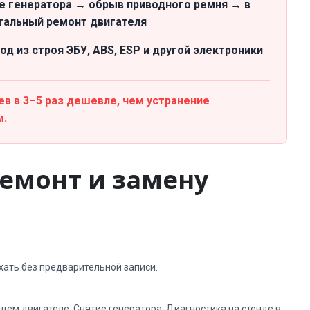
е генератора → обрыв приводного ремня → в
тальный ремонт двигателя
д из строя ЭБУ, ABS, ESP и другой электроники
в в 3–5 раз дешевле, чем устранение
м.
емонт и замену
хать без предварительной записи.
щем двигателе. Снятие генератора. Диагностика на стенде в