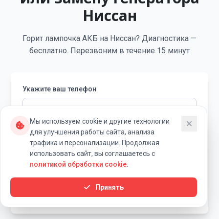
Ниссан
Горит лампочка АКБ на Ниссан? Диагностика —
бесплатно. Перезвоним в течение 15 минут
Укажите ваш телефон
Мы используем cookie и другие технологии
для улучшения работы сайта, анализа
В течение 15 минут вам перезвонит специалист
трафика и персонализации. Продолжая
«Ровный Ход» для уточнения деталей заявки.
использовать сайт, вы соглашаетесь с
Я согласен на обработку персональных данных
политикой обработки cookie
.
Записаться на ремонт
Принять