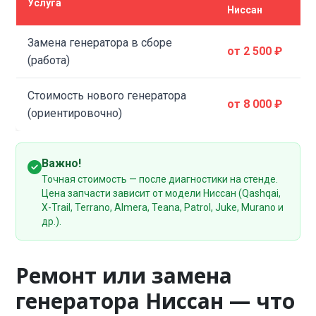
Услуга
Ниссан
в
Замена генератора в сборе
от 2 500 ₽
о
(работа)
Стоимость нового генератора
от 8 000 ₽
о
(ориентировочно)
Важно!
Точная стоимость — после диагностики на стенде.
Цена запчасти зависит от модели Ниссан (Qashqai,
X-Trail, Terrano, Almera, Teana, Patrol, Juke, Murano и
др.).
Ремонт или замена
генератора Ниссан — что