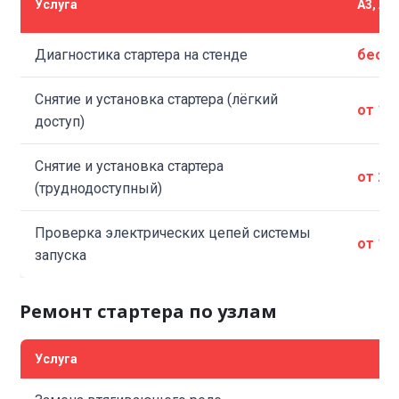
Услуга
A3, A4,
Диагностика стартера на стенде
бесп
Снятие и установка стартера (лёгкий
от 1 
доступ)
Снятие и установка стартера
от 2 
(труднодоступный)
Проверка электрических цепей системы
от 1 
запуска
Ремонт стартера по узлам
Услуга