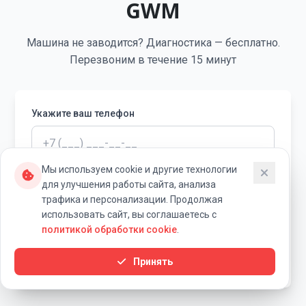
GWM
Машина не заводится? Диагностика — бесплатно.
Перезвоним в течение 15 минут
Укажите ваш телефон
Мы используем cookie и другие технологии
В течение 15 минут вам перезвонит специалист
для улучшения работы сайта, анализа
«Ровный Ход» для уточнения деталей заявки.
трафика и персонализации. Продолжая
использовать сайт, вы соглашаетесь с
Я согласен на обработку персональных данных
политикой обработки cookie
.
Записаться на ремонт
Принять