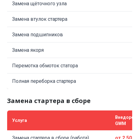
Замена щёточного узла
Замена втулок стартера
Замена подшипников
Замена якоря
Перемотка обмоток статора
Полная переборка стартера
Замена стартера в сборе
Внедорож
Услуга
GWM
Замена стартера в сборе (работа)
от 2 500 