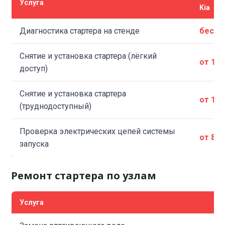
Услуга
Kia
Диагностика стартера на стенде
беспл
Снятие и установка стартера (лёгкий
от 1 2
доступ)
Снятие и установка стартера
от 1 8
(труднодоступный)
Проверка электрических цепей системы
от 800
запуска
Ремонт стартера по узлам
Услуга