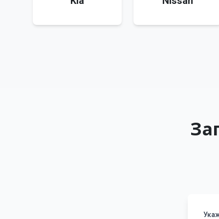
Kia
Nissan
За
Укаж