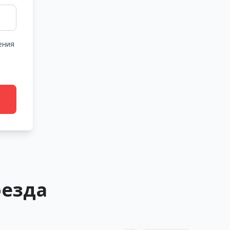
ения
оезда