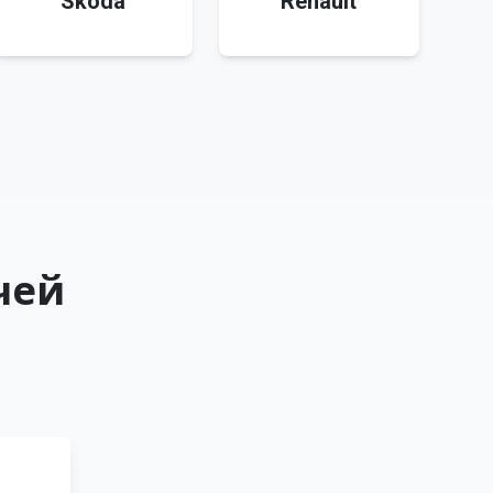
Skoda
Renault
чей