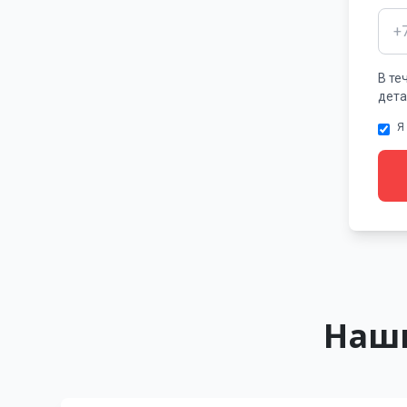
В те
дета
Я
Наши