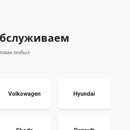
обслуживаем
илями любых
Volkswagen
Hyundai